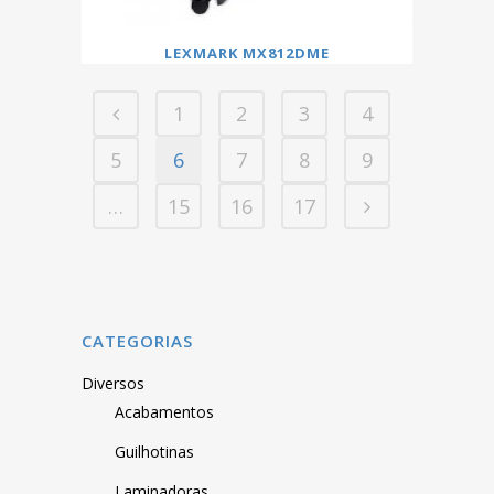
LEXMARK MX812DME
1
2
3
4
5
6
7
8
9
…
15
16
17
CATEGORIAS
Diversos
Acabamentos
Guilhotinas
Laminadoras