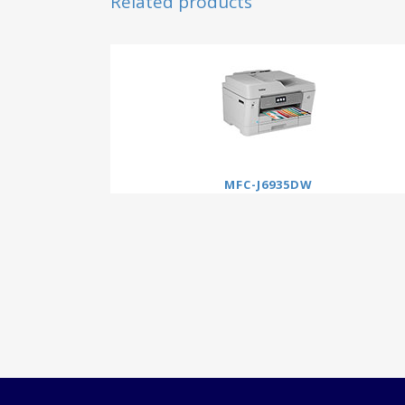
Related products
MFC-J6935DW