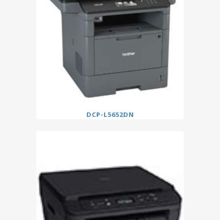
DCP-L5652DN