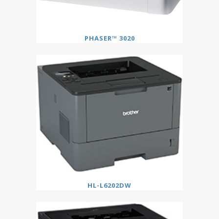
PHASER™ 3020
HL-L6202DW